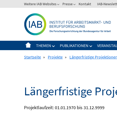
Springe
Weitere IAB Websites
Presse
Kontakt
IAB-Newslet
zum
Inhalt
THEMEN
PUBLIKATIONEN
VERANSTA
Startseite
»
Projekte
»
Längerfristige Projektione
Längerfristige Pro
Projektlaufzeit: 01.01.1970 bis 31.12.9999