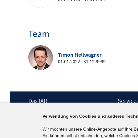
Team
Timon Hellwagner
01.01.2022 - 31.12.9999
Footer
Das IAB
Service
Inhalt
Institut für Arbeitsmarkt- und
Presse
Verwendung von Cookies und anderen Techn
Berufsforschung (IAB) – unser Leitbild
IAB-Newsl
Institutsleitung
Kontakt
Wir möchten unsere Online-Angebote auf Ihre B
Graduiertenprogramm
Sie können selbst entscheiden, welche Cookies S