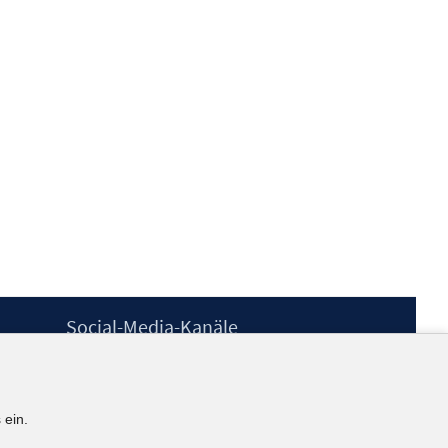
Social-Media-Kanäle
BlueSky
YouTube
LinkedIn
 ein.
XING