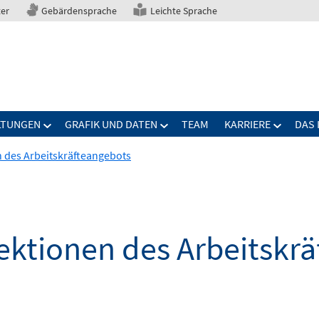
ter
Gebärdensprache
Leichte Sprache
LTUNGEN
GRAFIK UND DATEN
TEAM
KARRIERE
DAS 
n des Arbeitskräfteangebots
jektionen des Arbeitskr