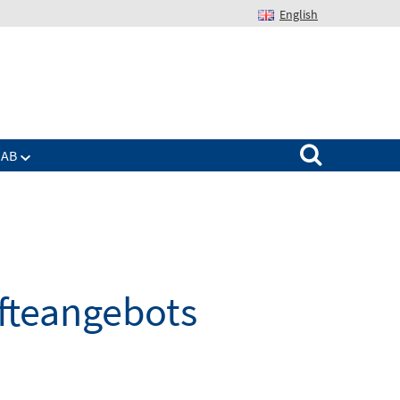
English
Suchen nach:
IAB
äfteangebots