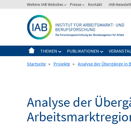
Springe
Weitere IAB Websites
Presse
Kontakt
IAB-Newslet
zum
Inhalt
THEMEN
PUBLIKATIONEN
VERANSTA
Startseite
»
Projekte
»
Analyse der Übergänge in B
Analyse der Übergä
Arbeitsmarktregio