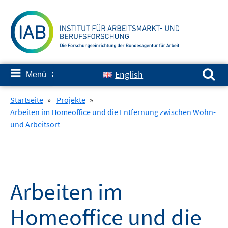
Springe
zum
Inhalt
Suchen nach:
≡
English
Menü
✘
Startseite
»
Projekte
»
Arbeiten im Homeoffice und die Entfernung zwischen Wohn-
und Arbeitsort
Arbeiten im
Homeoffice und die