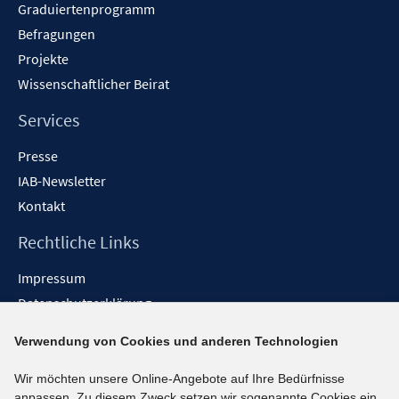
Graduiertenprogramm
Befragungen
Projekte
Wissenschaftlicher Beirat
Services
Presse
IAB-Newsletter
Kontakt
Rechtliche Links
Impressum
Datenschutzerklärung
Erklärung zur Barrierefreiheit
Verwendung von Cookies und anderen Technologien
Barrieren melden
Wir möchten unsere Online-Angebote auf Ihre Bedürfnisse
Social-Media-Kanäle
anpassen. Zu diesem Zweck setzen wir sogenannte Cookies ein.