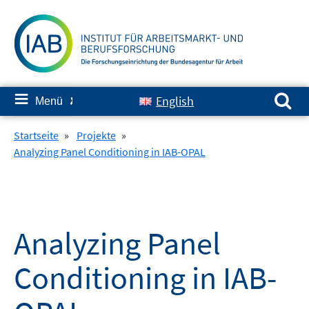
Springe
zum
Inhalt
Suchen nach:
≡
English
Menü
✘
Startseite
»
Projekte
»
Analyzing Panel Conditioning in IAB-OPAL
Analyzing Panel
Conditioning in IAB-