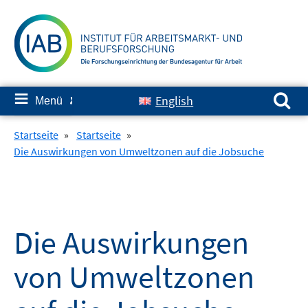
Springe
zum
Inhalt
Suchen nach:
≡
English
Menü
✘
Startseite
»
Startseite
»
Die Auswirkungen von Umweltzonen auf die Jobsuche
Die Auswirkungen
von Umweltzonen