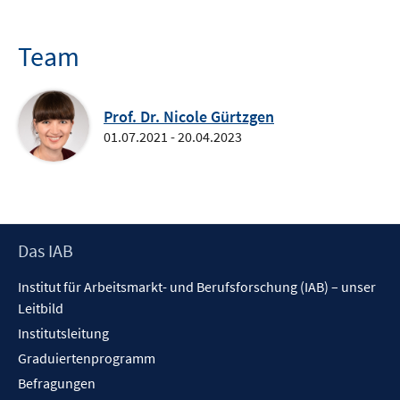
Team
Prof. Dr. Nicole Gürtzgen
01.07.2021 - 20.04.2023
Footer
Das IAB
Inhalt
Institut für Arbeitsmarkt- und Berufsforschung (IAB) – unser
Leitbild
Institutsleitung
Graduiertenprogramm
Befragungen