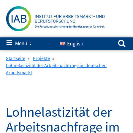
Springe
zum
Inhalt
Suchen nach:
≡
English
Menü
✘
Startseite
»
Projekte
»
Lohnelastizität der Arbeitsnachfrage im deutschen
Arbeitsmarkt
Lohnelastizität der
Arbeitsnachfrage im