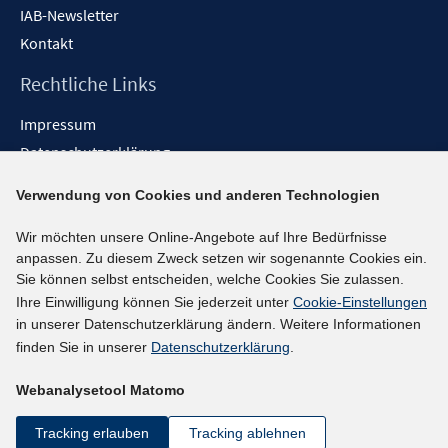
IAB-Newsletter
Kontakt
Rechtliche Links
Impressum
Datenschutzerklärung
Erklärung zur Barrierefreiheit
Verwendung von Cookies und anderen Technologien
Barrieren melden
Wir möchten unsere Online-Angebote auf Ihre Bedürfnisse
Social-Media-Kanäle
anpassen. Zu diesem Zweck setzen wir sogenannte Cookies ein.
Sie können selbst entscheiden, welche Cookies Sie zulassen.
BlueSky
Ihre Einwilligung können Sie jederzeit unter
Cookie-Einstellungen
YouTube
in unserer Datenschutzerklärung ändern. Weitere Informationen
LinkedIn
finden Sie in unserer
Datenschutzerklärung
.
XING
Webanalysetool Matomo
kununu
Netiquette
Tracking erlauben
Tracking ablehnen