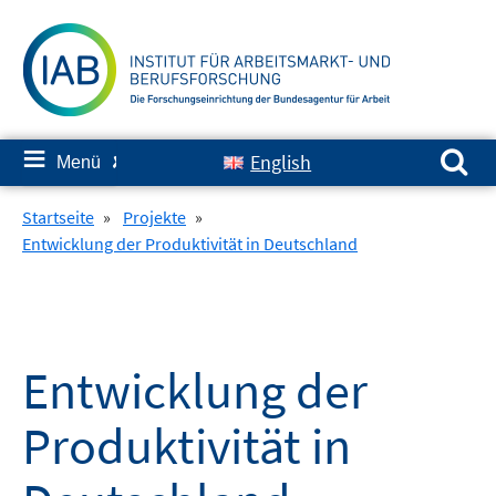
Springe
zum
Inhalt
Suchen nach:
≡
English
Menü
✘
Startseite
»
Projekte
»
Entwicklung der Produktivität in Deutschland
Entwicklung der
Produktivität in