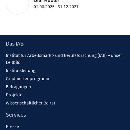
Olaf Hübler
01.06.2025 - 31.12.2027
Footer
Das IAB
Inhalt
Institut für Arbeitsmarkt- und Berufsforschung (IAB) – unser
Leitbild
Institutsleitung
Graduiertenprogramm
Befragungen
Projekte
Wissenschaftlicher Beirat
Services
Presse