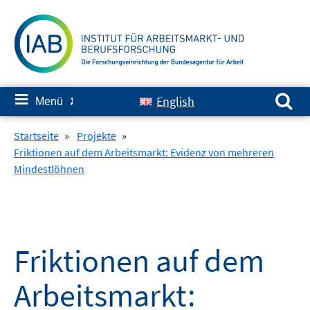
Springe
zum
Inhalt
Suchen nach:
≡
English
Menü
✘
Startseite
»
Projekte
»
Friktionen auf dem Arbeitsmarkt: Evidenz von mehreren
Mindestlöhnen
Friktionen auf dem
Arbeitsmarkt: