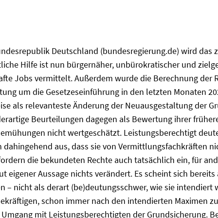
desrepublik Deutschland (bundesregierung.de) wird das z
tliche Hilfe ist nun bürgernäher, unbürokratischer und ziel
hafte Jobs vermittelt. Außerdem wurde die Berechnung der R
ttung um die Gesetzeseinführung in den letzten Monaten 2
weise als relevanteste Änderung der Neuausgestaltung der G
erartige Beurteilungen dagegen als Bewertung ihrer frühere
 Bemühungen nicht wertgeschätzt. Leistungsberechtigt deut
ch dahingehend aus, dass sie von Vermittlungsfachkräften n
rdern die bekundeten Rechte auch tatsächlich ein, für and
ut eigener Aussage nichts verändert. Es scheint sich bereits
n – nicht als derart (be)deutungsschwer, wie sie intendiert
n bekräftigen, schon immer nach den intendierten Maximen 
) Umgang mit Leistungsberechtigten der Grundsicherung. Be