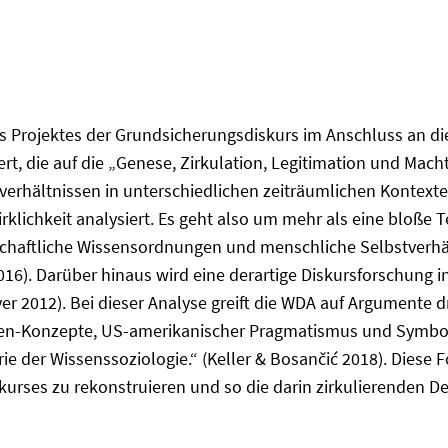
s Projektes der Grundsicherungsdiskurs im Anschluss an di
t, die auf die „Genese, Zirkulation, Legitimation und Macht
erhältnissen in unterschiedlichen zeiträumlichen Kontexten
klichkeit analysiert. Es geht also um mehr als eine bloße 
lschaftliche Wissensordnungen und menschliche Selbstverhä
2016). Darüber hinaus wird eine derartige Diskursforschung 
ver 2012). Bei dieser Analyse greift die WDA auf Argumente d
ssen-Konzepte, US-amerikanischer Pragmatismus und Symboli
 der Wissenssoziologie.“ (Keller & Bosančić 2018). Diese F
skurses zu rekonstruieren und so die darin zirkulierenden