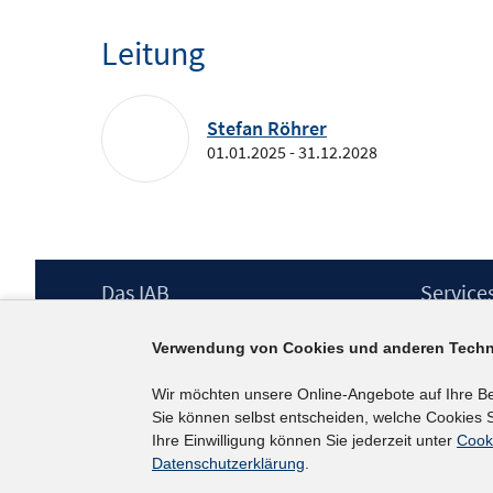
Leitung
Stefan Röhrer
01.01.2025 - 31.12.2028
Footer
Das IAB
Service
Inhalt
Institut für Arbeitsmarkt- und
Presse
Verwendung von Cookies und anderen Techn
Berufsforschung (IAB) – unser Leitbild
IAB-Newsl
Institutsleitung
Kontakt
Wir möchten unsere Online-Angebote auf Ihre B
Graduiertenprogramm
Sie können selbst entscheiden, welche Cookies S
Befragungen
Ihre Einwilligung können Sie jederzeit unter
Cook
Projekte
Datenschutzerklärung
.
Wissenschaftlicher Beirat