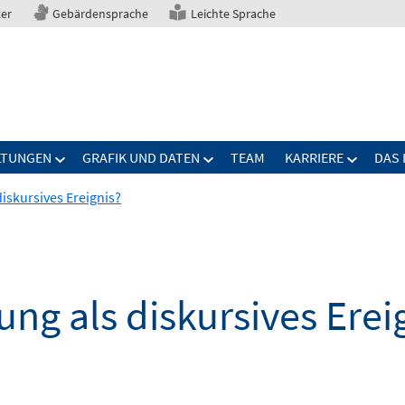
ter
Gebärdensprache
Leichte Sprache
LTUNGEN
GRAFIK UND DATEN
TEAM
KARRIERE
DAS 
iskursives Ereignis?
ng als diskursives Erei