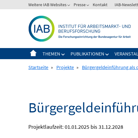
Springe
Weitere IAB Websites
Presse
Kontakt
IAB-Newslet
zum
Inhalt
THEMEN
PUBLIKATIONEN
VERANSTA
Startseite
»
Projekte
»
Bürgergeldeinführung als d
Bürgergeldeinführu
Projektlaufzeit: 01.01.2025 bis 31.12.2028