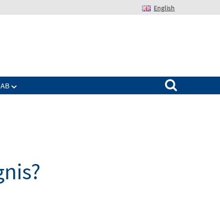
English
Suchen nach:
IAB
gnis?