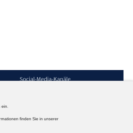
Social-Media-Kanäle
BlueSky
YouTube
LinkedIn
 ein.
XING
kununu
rmationen finden Sie in unserer
Netiquette