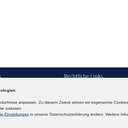
s
Rechtliche Links
Impressum
ologien
etter
Datenschutzerklärung
Erklärung zur Barrierefreiheit
edürfnisse anpassen. Zu diesem Zweck setzen wir sogenannte Cookies
Barrieren melden
ie zulassen.
ie-Einstellungen
in unserer Datenschutzerklärung ändern. Weitere Info