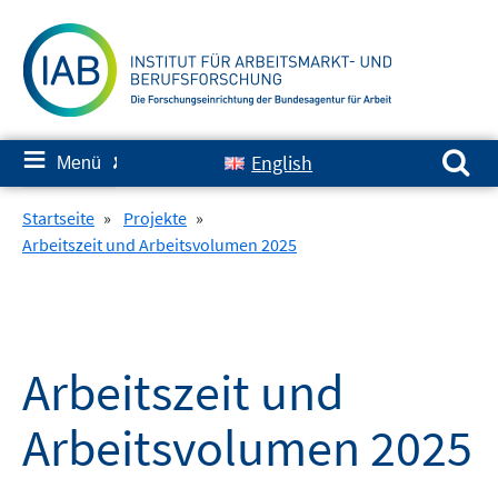
Springe
zum
Inhalt
Suchen nach:
≡
English
Menü
✘
Startseite
»
Projekte
»
Arbeitszeit und Arbeitsvolumen 2025
Arbeitszeit und
Arbeitsvolumen 2025