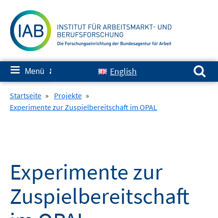
Springe
zum
Inhalt
Suchen nach:
≡
English
Menü
✘
Startseite
»
Projekte
»
Experimente zur Zuspielbereitschaft im OPAL
Experimente zur
Zuspielbereitschaft