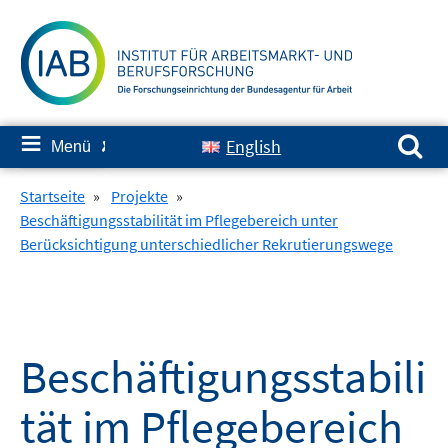
Springe
zum
Inhalt
Suchen nach:
≡
English
Menü
✘
Startseite
»
Projekte
»
Beschäftigungsstabilität im Pflegebereich unter
Berücksichtigung unterschiedlicher Rekrutierungswege
Beschäftigungsstabili
tät im Pflegebereich