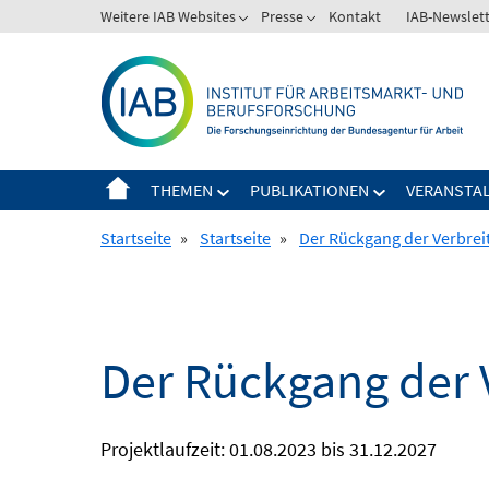
Springe
Weitere IAB Websites
Presse
Kontakt
IAB-Newslet
zum
Inhalt
THEMEN
PUBLIKATIONEN
VERANSTA
Startseite
»
Startseite
»
Der Rückgang der Verbrei
Der Rückgang der 
Projektlaufzeit: 01.08.2023 bis 31.12.2027