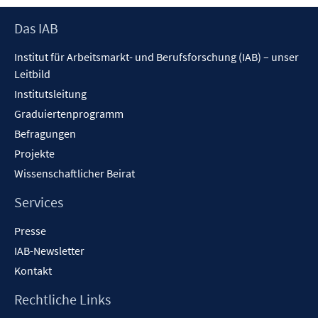
Footer
Das IAB
Inhalt
Institut für Arbeitsmarkt- und Berufsforschung (IAB) – unser
Leitbild
Institutsleitung
Graduiertenprogramm
Befragungen
Projekte
Wissenschaftlicher Beirat
Services
Presse
IAB-Newsletter
Kontakt
Rechtliche Links