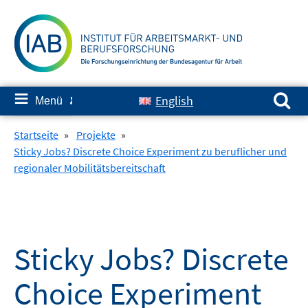
Springe
zum
Inhalt
Suchen nach:
≡
English
Menü
✘
Startseite
»
Projekte
»
Sticky Jobs? Discrete Choice Experiment zu beruflicher und
regionaler Mobilitätsbereitschaft
Sticky Jobs? Discrete
Choice Experiment