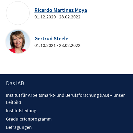
Ricardo Martinez Moya
01.12.2020 - 28.02.2022
Gertrud Steele
01.10.2021 - 28.02.2022
Footer
Das IAB
Inhalt
Institut für Arbeitsmarkt- und Berufsforschung (IAB) – unser
Leitbild
Institutsleitung
Graduiertenprogramm
Befragungen