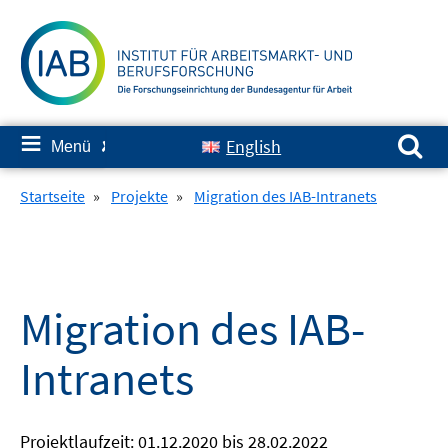
Springe
zum
Inhalt
Suchen nach:
≡
English
Menü
✘
Startseite
»
Projekte
»
Migration des IAB-Intranets
Migration des IAB-
Intranets
Projektlaufzeit: 01.12.2020 bis 28.02.2022