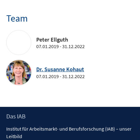
Team
Peter Ellguth
07.01.2019 - 31.12.2022
Dr. Susanne Kohaut
07.01.2019 - 31.12.2022
Footer
Das IAB
Inhalt
Institut für Arbeitsmarkt- und Berufsforschung (IAB) – unser
Leitbild