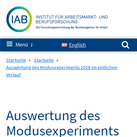
Springe
zum
Inhalt
Suchen nach:
≡
English
Menü
✘
Startseite
»
Startseite
»
Auswertung des Modusexperiments 2018 im zeitlichen
Verlauf
Auswertung des
Modusexperiments