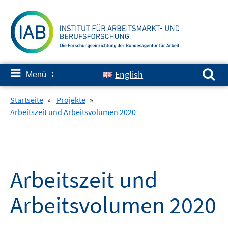
Springe
zum
Inhalt
Suchen nach:
≡
English
Menü
✘
Startseite
»
Projekte
»
Arbeitszeit und Arbeitsvolumen 2020
Arbeitszeit und
Arbeitsvolumen 2020