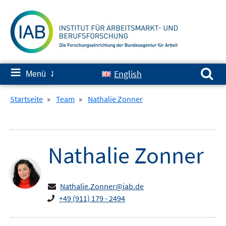
Springe
zum
Inhalt
Suchen nach:
≡
English
Menü
✘
Startseite
»
Team
»
Nathalie Zonner
Nathalie
Zonner
Nathalie.Zonner@iab.de
+49 (911) 179 - 2494