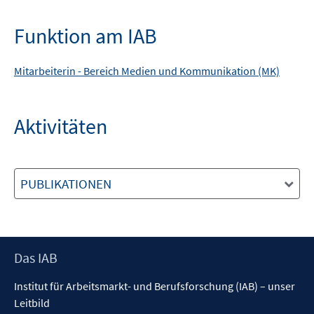
Funktion am IAB
Mitarbeiterin -
Bereich
Medien und Kommunikation (MK)
Aktivitäten
PUBLIKATIONEN
Footer
Das IAB
Inhalt
Institut für Arbeitsmarkt- und Berufsforschung (IAB) – unser
Leitbild