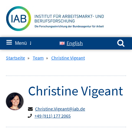
Springe
zum
Inhalt
Suchen nach:
≡
English
Menü
✘
Startseite
»
Team
»
Christine Vigeant
Christine
Vigeant
Christine.Vigeant@iab.de
+49 (911) 177 2065