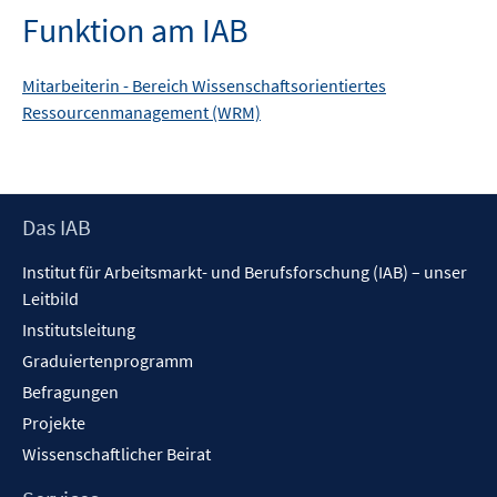
Funktion am IAB
Mitarbeiterin -
Bereich
Wissenschaftsorientiertes
Ressourcenmanagement (WRM)
Footer
Das IAB
Inhalt
Institut für Arbeitsmarkt- und Berufsforschung (IAB) – unser
Leitbild
Institutsleitung
Graduiertenprogramm
Befragungen
Projekte
Wissenschaftlicher Beirat