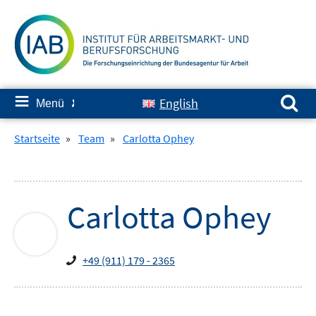
Springe
zum
Inhalt
Suchen nach:
≡
English
Menü
✘
Startseite
»
Team
»
Carlotta Ophey
Carlotta
Ophey
+49 (911) 179 - 2365