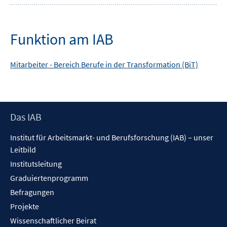
Funktion am IAB
Mitarbeiter -
Bereich
Berufe in der Transformation (BiT)
Footer
Das IAB
Inhalt
Institut für Arbeitsmarkt- und Berufsforschung (IAB) – unser
Leitbild
Institutsleitung
Graduiertenprogramm
Befragungen
Projekte
Wissenschaftlicher Beirat