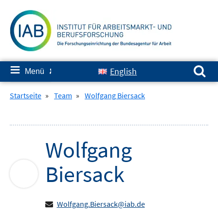
Springe
zum
Inhalt
Suchen nach:
≡
English
Menü
✘
Startseite
»
Team
»
Wolfgang Biersack
Wolfgang
Biersack
Wolfgang.Biersack@iab.de