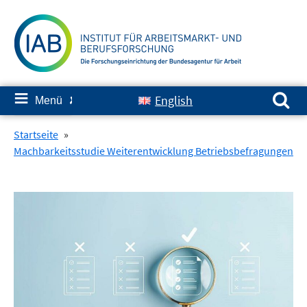
Springe
zum
Inhalt
Suchen nach:
≡
English
Menü
✘
Startseite
»
Machbarkeitsstudie Weiterentwicklung Betriebsbefragungen