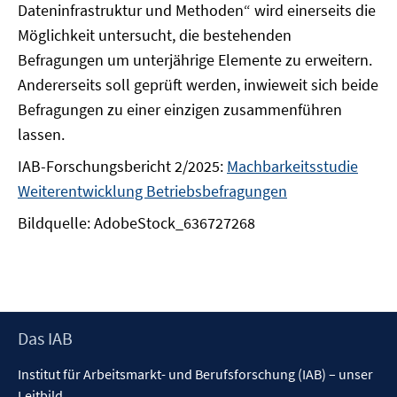
Dateninfrastruktur und Methoden“ wird einerseits die
Möglichkeit untersucht, die bestehenden
Befragungen um unterjährige Elemente zu erweitern.
Andererseits soll geprüft werden, inwieweit sich beide
Befragungen zu einer einzigen zusammenführen
lassen.
IAB-Forschungsbericht 2/2025:
Machbarkeitsstudie
Weiterentwicklung Betriebsbefragungen
Bildquelle: AdobeStock_636727268
Footer
Das IAB
Inhalt
Institut für Arbeitsmarkt- und Berufsforschung (IAB) – unser
Leitbild