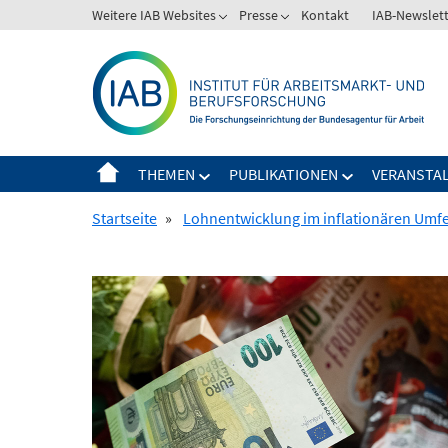
Springe
Weitere IAB Websites
Presse
Kontakt
IAB-Newslet
zum
Inhalt
THEMEN
PUBLIKATIONEN
VERANSTA
Startseite
»
Lohnentwicklung im inflationären Umf