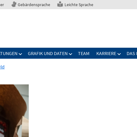
ter
Gebärdensprache
Leichte Sprache
LTUNGEN
GRAFIK UND DATEN
TEAM
KARRIERE
DAS 
eld