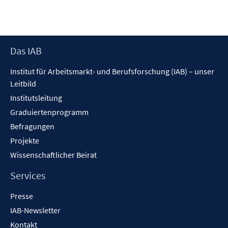
Footer
Das IAB
Inhalt
Institut für Arbeitsmarkt- und Berufsforschung (IAB) – unser
Leitbild
Institutsleitung
Graduiertenprogramm
Befragungen
Projekte
Wissenschaftlicher Beirat
Services
Presse
IAB-Newsletter
Kontakt