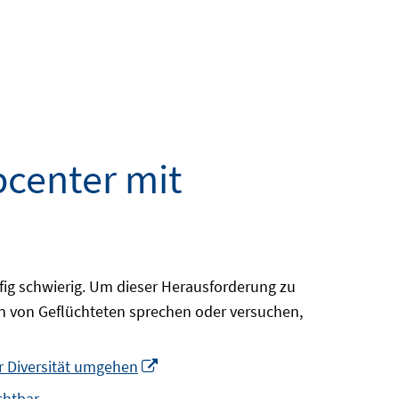
center mit
fig schwierig. Um dieser Herausforderung zu
en von Geflüchteten sprechen oder versuchen,
In
r Diversität umgehen
neuem
chtbar