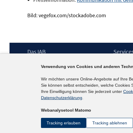
Bild: vegefox.com/stockadobe.com
Footer
Das IAB
Service
Inhalt
Institut für Arbeitsmarkt- und
Presse
Verwendung von Cookies und anderen Techn
Berufsforschung (IAB) – unser Leitbild
IAB-Newsl
Institutsleitung
Kontakt
Wir möchten unsere Online-Angebote auf Ihre B
Graduiertenprogramm
Sie können selbst entscheiden, welche Cookies S
Befragungen
Ihre Einwilligung können Sie jederzeit unter
Cook
Projekte
Datenschutzerklärung
.
Wissenschaftlicher Beirat
Webanalysetool Matomo
Tracking erlauben
Tracking ablehnen