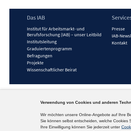
Footer
Das IAB
Service
Inhalt
Institut für Arbeitsmarkt- und
Presse
Berufsforschung (IAB) – unser Leitbild
IAB-Newsl
Institutsleitung
Kontakt
Graduiertenprogramm
Befragungen
Projekte
Wissenschaftlicher Beirat
Verwendung von Cookies und anderen Techn
Wir möchten unsere Online-Angebote auf Ihre B
Sie können selbst entscheiden, welche Cookies S
Ihre Einwilligung können Sie jederzeit unter
Cook