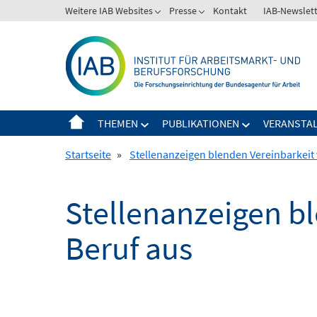
Springe
Weitere IAB Websites
Presse
Kontakt
IAB-Newslet
zum
Inhalt
THEMEN
PUBLIKATIONEN
VERANSTA
Startseite
»
Stellenanzeigen blenden Vereinbarkeit 
Stellenanzeigen b
Beruf aus