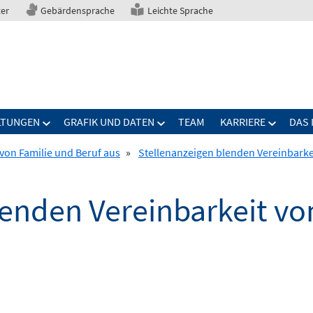
ter
Gebärdensprache
Leichte Sprache
LTUNGEN
GRAFIK UND DATEN
TEAM
KARRIERE
DAS 
von Familie und Beruf aus
»
Stellenanzeigen blenden Vereinbarkei
lenden Vereinbarkeit vo