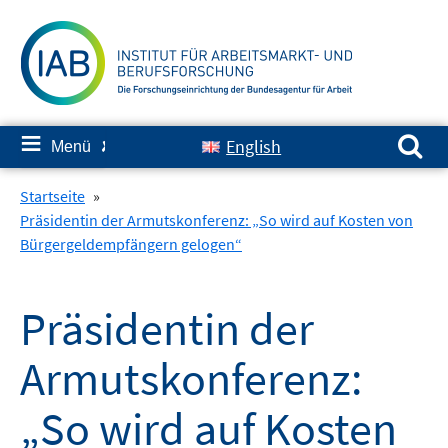
Springe
zum
Inhalt
Suchen nach:
≡
English
Menü
✘
Startseite
»
Präsidentin der Armutskonferenz: „So wird auf Kosten von
Bürgergeldempfängern gelogen“
Präsidentin der
Armutskonferenz:
„So wird auf Kosten