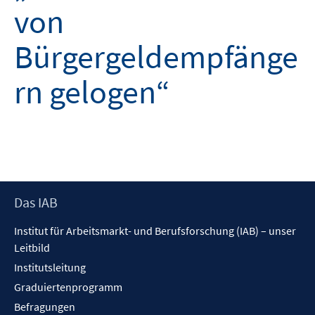
von
Bürgergeldempfänge
rn gelogen“
Footer
Das IAB
Inhalt
Institut für Arbeitsmarkt- und Berufsforschung (IAB) – unser
Leitbild
Institutsleitung
Graduiertenprogramm
Befragungen