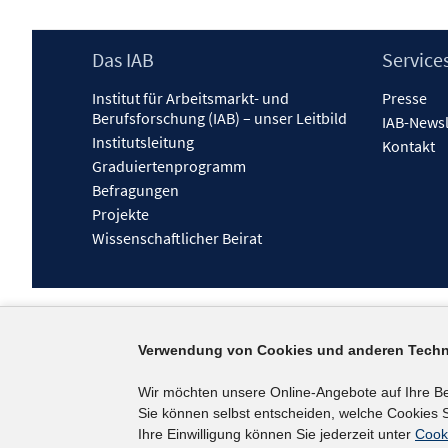
Footer
Das IAB
Service
Inhalt
Institut für Arbeitsmarkt- und
Presse
Berufsforschung (IAB) – unser Leitbild
IAB-Newsl
Institutsleitung
Kontakt
Graduiertenprogramm
Befragungen
Projekte
Wissenschaftlicher Beirat
Verwendung von Cookies und anderen Techn
Wir möchten unsere Online-Angebote auf Ihre B
Sie können selbst entscheiden, welche Cookies S
Ihre Einwilligung können Sie jederzeit unter
Cook