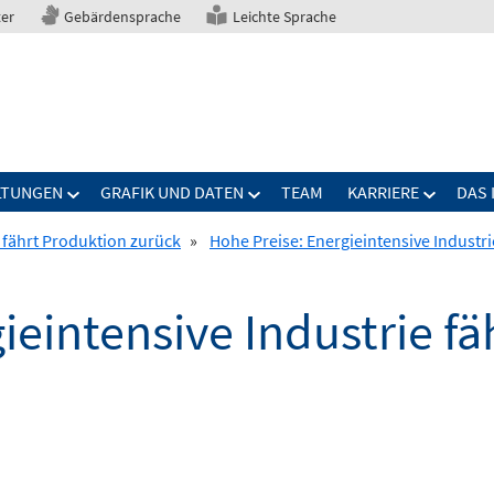
ter
Gebärdensprache
Leichte Sprache
LTUNGEN
GRAFIK UND DATEN
TEAM
KARRIERE
DAS 
e fährt Produktion zurück
»
Hohe Preise: Energieintensive Industr
ieintensive Industrie f