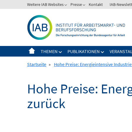
Springe
Weitere IAB Websites
Presse
Kontakt
IAB-Newslet
zum
Inhalt
THEMEN
PUBLIKATIONEN
VERANSTA
Startseite
»
Hohe Preise: Energieintensive Industri
Hohe Preise: Energ
zurück