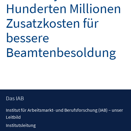
Hunderten Millionen
Zusatzkosten für
bessere
Beamtenbesoldung
Footer
Das IAB
Inhalt
Institut für Arbeitsmarkt- und Berufsforschung (IAB) – unser
Leitbild
Institutsleitung