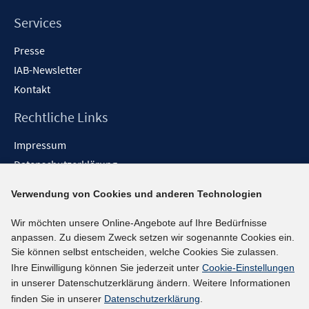
Services
Presse
IAB-Newsletter
Kontakt
Rechtliche Links
Impressum
Datenschutzerklärung
Erklärung zur Barrierefreiheit
Verwendung von Cookies und anderen Technologien
Barrieren melden
Wir möchten unsere Online-Angebote auf Ihre Bedürfnisse
Social-Media-Kanäle
anpassen. Zu diesem Zweck setzen wir sogenannte Cookies ein.
Sie können selbst entscheiden, welche Cookies Sie zulassen.
BlueSky
Ihre Einwilligung können Sie jederzeit unter
Cookie-Einstellungen
YouTube
in unserer Datenschutzerklärung ändern. Weitere Informationen
LinkedIn
finden Sie in unserer
Datenschutzerklärung
.