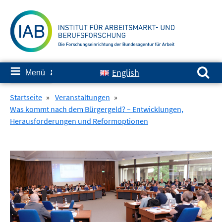
Springe
zum
Inhalt
Suchen nach:
≡
English
Menü
✘
Startseite
»
Veranstaltungen
»
Was kommt nach dem Bürgergeld? – Entwicklungen,
Herausforderungen und Reformoptionen