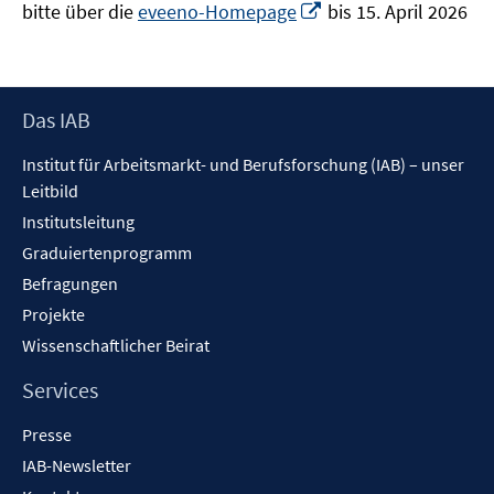
In
bitte über die
eveeno-Homepage
bis 15. April 2026
neuem
Fenster
öffnen
Footer
Das IAB
Inhalt
Institut für Arbeitsmarkt- und Berufsforschung (IAB) – unser
Leitbild
Institutsleitung
Graduiertenprogramm
Befragungen
Projekte
Wissenschaftlicher Beirat
Services
Presse
IAB-Newsletter