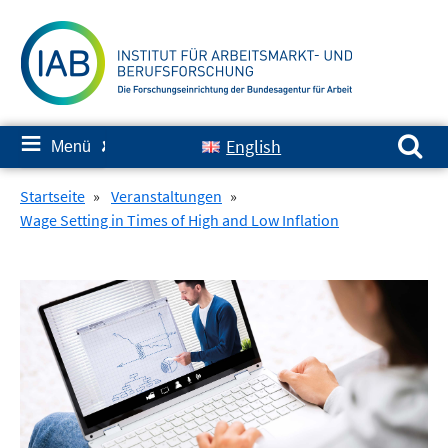
Springe
zum
Inhalt
Suchen nach:
≡
English
Menü
✘
Startseite
»
Veranstaltungen
»
Wage Setting in Times of High and Low Inflation