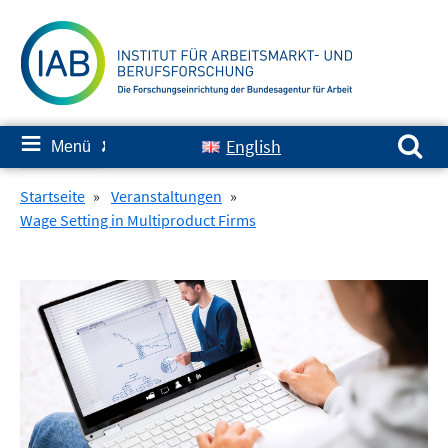
Springe
zum
Inhalt
Suchen nach:
≡
English
Menü
✘
Startseite
»
Veranstaltungen
»
Wage Setting in Multiproduct Firms