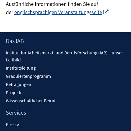
Ausführliche Informationen finden Sie auf
In
der
englischsprachigen Veranstaltungsseite
neuem
Fenster
öffnen
Footer
Das IAB
Inhalt
Institut für Arbeitsmarkt- und Berufsforschung (IAB) – unser
Leitbild
Institutsleitung
Graduiertenprogramm
Befragungen
Projekte
Wissenschaftlicher Beirat
Services
Presse