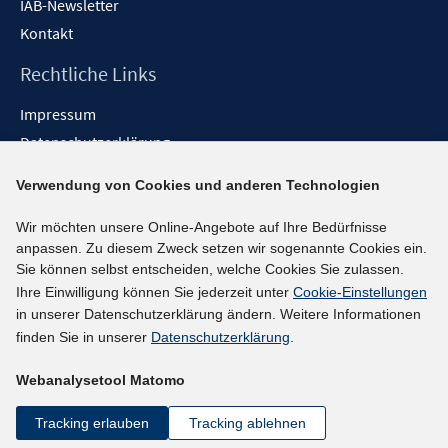
IAB-Newsletter
Kontakt
Rechtliche Links
Impressum
Datenschutzerklärung
Erklärung zur Barrierefreiheit
Verwendung von Cookies und anderen Technologien
Barrieren melden
Wir möchten unsere Online-Angebote auf Ihre Bedürfnisse
Social-Media-Kanäle
anpassen. Zu diesem Zweck setzen wir sogenannte Cookies ein.
Sie können selbst entscheiden, welche Cookies Sie zulassen.
BlueSky
Ihre Einwilligung können Sie jederzeit unter
Cookie-Einstellungen
YouTube
in unserer Datenschutzerklärung ändern. Weitere Informationen
LinkedIn
finden Sie in unserer
Datenschutzerklärung
.
XING
Webanalysetool Matomo
kununu
Netiquette
Tracking erlauben
Tracking ablehnen