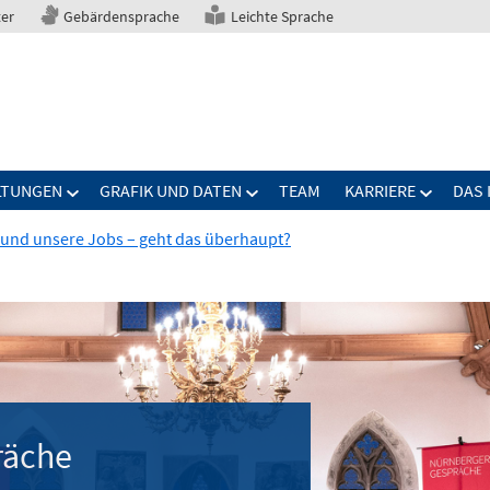
ter
Gebärdensprache
Leichte Sprache
LTUNGEN
GRAFIK UND DATEN
TEAM
KARRIERE
DAS 
 und unsere Jobs – geht das überhaupt?
räche