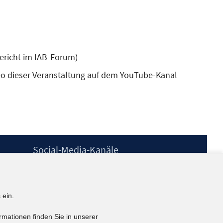
ericht im IAB-Forum)
eo dieser Veranstaltung auf dem YouTube-Kanal
em
er
n
Social-Media-Kanäle
BlueSky
YouTube
LinkedIn
 ein.
XING
kununu
rmationen finden Sie in unserer