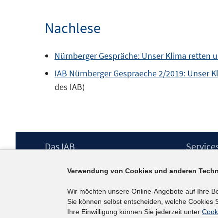
Nachlese
Nürnberger Gespräche: Unser Klima retten 
IAB Nürnberger Gespraeche 2/2019: Unser Kl
des IAB)
Footer
Das IAB
Service
Inhalt
Institut für Arbeitsmarkt- und
Presse
Verwendung von Cookies und anderen Techn
Berufsforschung (IAB) – unser Leitbild
IAB-Newsl
Institutsleitung
Kontakt
Wir möchten unsere Online-Angebote auf Ihre B
Graduiertenprogramm
Sie können selbst entscheiden, welche Cookies S
Befragungen
Ihre Einwilligung können Sie jederzeit unter
Cook