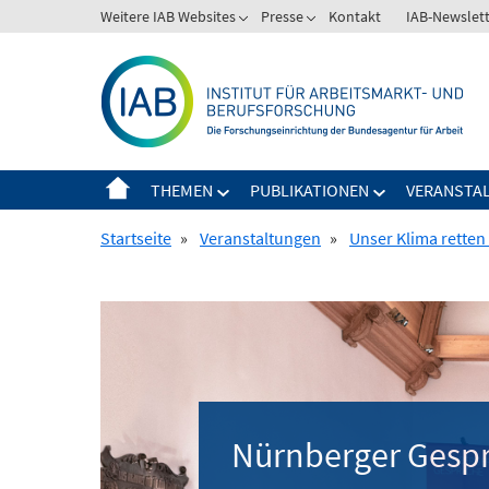
Springe
Weitere IAB Websites
Presse
Kontakt
IAB-Newslet
zum
Inhalt
THEMEN
PUBLIKATIONEN
VERANSTA
Startseite
»
Veranstaltungen
»
Unser Klima retten
Nürnberger Gesp