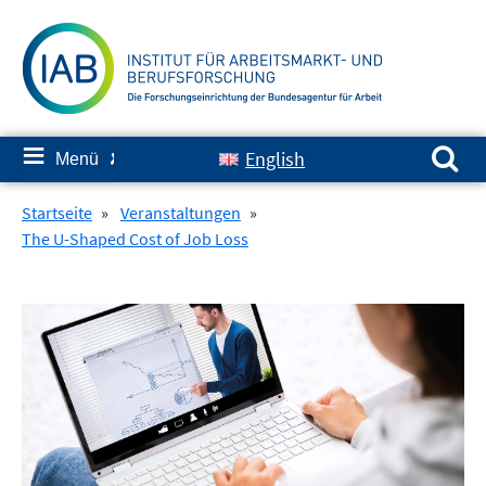
Springe
zum
Inhalt
Suchen nach:
≡
English
Menü
✘
Startseite
»
Veranstaltungen
»
The U-Shaped Cost of Job Loss