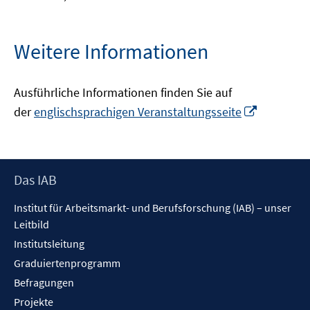
Weitere Informationen
Ausführliche Informationen finden Sie auf
In
der
englischsprachigen Veranstaltungsseite
neuem
Fenster
öffnen
Footer
Das IAB
Inhalt
Institut für Arbeitsmarkt- und Berufsforschung (IAB) – unser
Leitbild
Institutsleitung
Graduiertenprogramm
Befragungen
Projekte