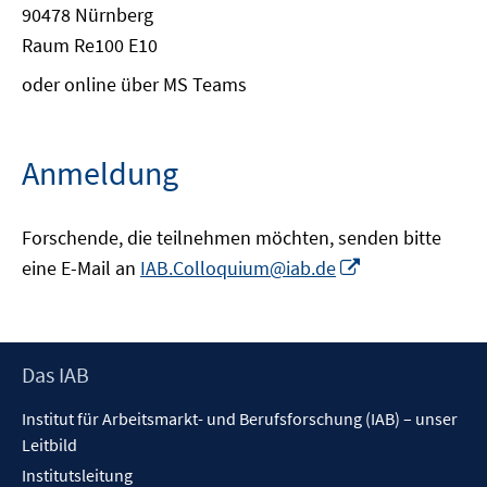
90478 Nürnberg
Raum Re100 E10
oder online über MS Teams
Anmeldung
Forschende, die teilnehmen möchten, senden bitte
In
eine E-Mail an
IAB.Colloquium@iab.de
neuem
Fenster
öffnen
Footer
Das IAB
Inhalt
Institut für Arbeitsmarkt- und Berufsforschung (IAB) – unser
Leitbild
Institutsleitung