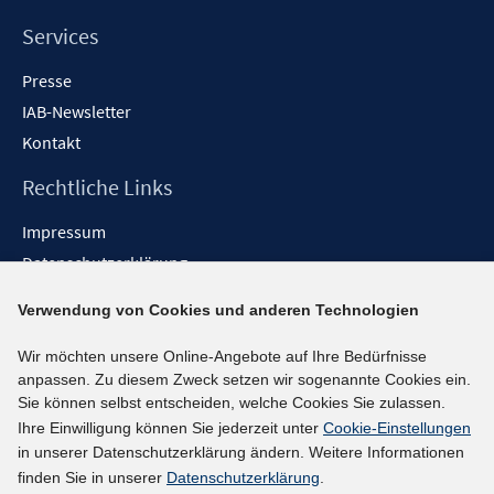
Services
Presse
IAB-Newsletter
Kontakt
Rechtliche Links
Impressum
Datenschutzerklärung
Erklärung zur Barrierefreiheit
Verwendung von Cookies und anderen Technologien
Barrieren melden
Wir möchten unsere Online-Angebote auf Ihre Bedürfnisse
Social-Media-Kanäle
anpassen. Zu diesem Zweck setzen wir sogenannte Cookies ein.
Sie können selbst entscheiden, welche Cookies Sie zulassen.
BlueSky
Ihre Einwilligung können Sie jederzeit unter
Cookie-Einstellungen
YouTube
in unserer Datenschutzerklärung ändern. Weitere Informationen
LinkedIn
finden Sie in unserer
Datenschutzerklärung
.