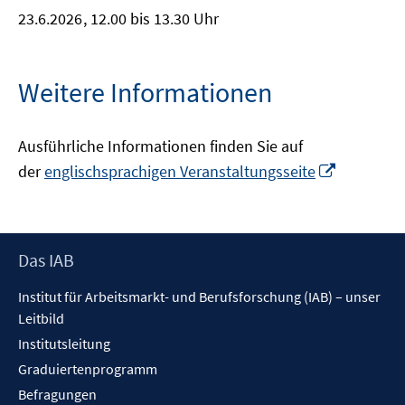
23.6.2026
, 12.00 bis 13.30 Uhr
Weitere Informationen
Ausführliche Informationen finden Sie auf
In
der
englischsprachigen Veranstaltungsseite
neuem
Fenster
öffnen
Footer
Das IAB
Inhalt
Institut für Arbeitsmarkt- und Berufsforschung (IAB) – unser
Leitbild
Institutsleitung
Graduiertenprogramm
Befragungen