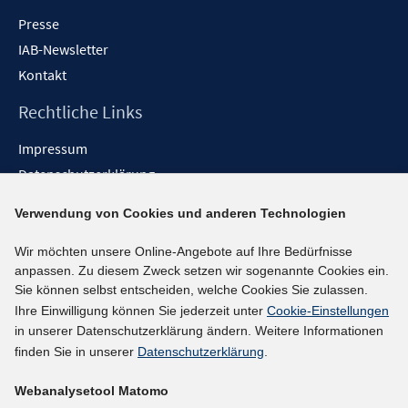
Presse
IAB-Newsletter
Kontakt
Rechtliche Links
Impressum
Datenschutzerklärung
Erklärung zur Barrierefreiheit
Verwendung von Cookies und anderen Technologien
Barrieren melden
Wir möchten unsere Online-Angebote auf Ihre Bedürfnisse
Social-Media-Kanäle
anpassen. Zu diesem Zweck setzen wir sogenannte Cookies ein.
Sie können selbst entscheiden, welche Cookies Sie zulassen.
BlueSky
Ihre Einwilligung können Sie jederzeit unter
Cookie-Einstellungen
YouTube
in unserer Datenschutzerklärung ändern. Weitere Informationen
LinkedIn
finden Sie in unserer
Datenschutzerklärung
.
XING
Webanalysetool Matomo
kununu