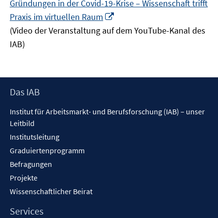
Gründungen in der Covid-19-Krise – Wissenschaft trifft
In
Praxis im virtuellen Raum
neuem
(Video der Veranstaltung auf dem YouTube-Kanal des
Fenster
IAB)
öffnen
Footer
Das IAB
Inhalt
Institut für Arbeitsmarkt- und Berufsforschung (IAB) – unser
Leitbild
Institutsleitung
Graduiertenprogramm
Befragungen
Projekte
Wissenschaftlicher Beirat
Services