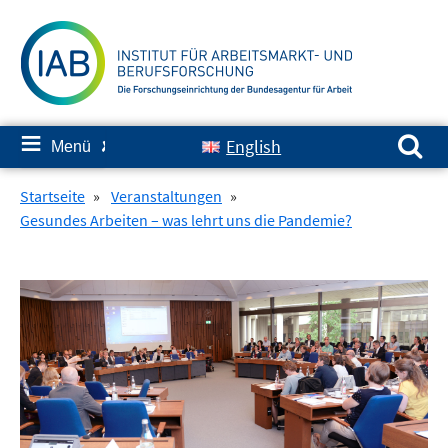
Springe
zum
Inhalt
Suchen nach:
≡
English
Menü
✘
Startseite
»
Veranstaltungen
»
Gesundes Arbeiten – was lehrt uns die Pandemie?