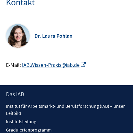
Kontakt
Dr. Laura Pohlan
In
E-Mail:
IAB.Wissen-Praxis@iab.de
neuem
Fenster
öffnen
Footer
Das IAB
Inhalt
Institut für Arbeitsmarkt- und Berufsforschung (IAB) – unser
Leitbild
Institutsleitung
Graduiertenprogramm