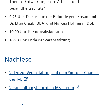
Thema „Entwicklungen im Arbeits- und
Gesundheitsschutz“
9:25 Uhr: Diskussion der Befunde gemeinsam mit
Dr. Elisa Clauß (BDA) und Markus Hofmann (DGB)
10:00 Uhr: Plenumsdiskussion
10:30 Uhr: Ende der Veranstaltung
Nachlese
Video zur Veranstaltung auf dem Youtube-Channel
In
des IAB
neuem
In
Veranstaltungsbericht im IAB-Forum
Fenster
neuem
öffnen
Fenster
öffnen