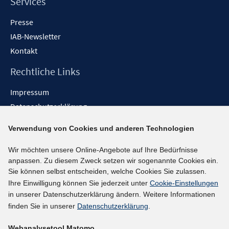
Services
Presse
IAB-Newsletter
Kontakt
Rechtliche Links
Impressum
Datenschutzerklärung
Erklärung zur Barrierefreiheit
Verwendung von Cookies und anderen Technologien
Barrieren melden
Wir möchten unsere Online-Angebote auf Ihre Bedürfnisse
Social-Media-Kanäle
anpassen. Zu diesem Zweck setzen wir sogenannte Cookies ein.
Sie können selbst entscheiden, welche Cookies Sie zulassen.
BlueSky
Ihre Einwilligung können Sie jederzeit unter
Cookie-Einstellungen
YouTube
in unserer Datenschutzerklärung ändern. Weitere Informationen
LinkedIn
finden Sie in unserer
Datenschutzerklärung
.
XING
Webanalysetool Matomo