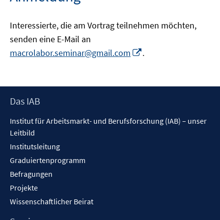
Interessierte, die am Vortrag teilnehmen möchten,
senden eine E-Mail an
Opens
In
macrolabor.seminar@gmail.com
.
in
neuem
a
Fenster
new
öffnen
window
Footer
Das IAB
Inhalt
Institut für Arbeitsmarkt- und Berufsforschung (IAB) – unser
Leitbild
Institutsleitung
Graduiertenprogramm
Befragungen
Projekte
Wissenschaftlicher Beirat