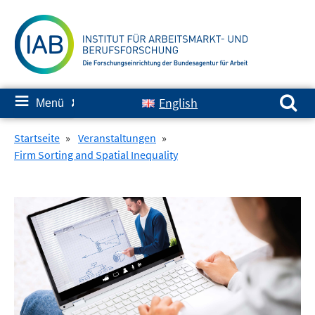
Springe
zum
Inhalt
Suchen nach:
≡
English
Menü
✘
Startseite
»
Veranstaltungen
»
Firm Sorting and Spatial Inequality