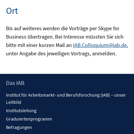
Ort
Bis auf weiteres werden die Vorträge per Skype for
Business übertragen. Bei Interesse müssten Sie sich
bitte mit einer kurzen Mail an
IAB.Colloquium@iab.de
,
unter Angabe des jeweiligen Vortrags, anmelden.
Footer
Das IAB
Inhalt
Institut für Arbeitsmarkt- und Berufsforschung (IAB) – unser
Leitbild
Institutsleitung
Graduiertenprogramm
Befragungen