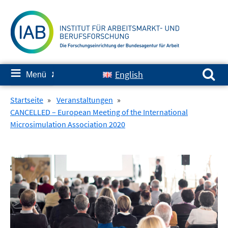
Springe
zum
Inhalt
Suchen nach:
≡
English
Menü
✘
Startseite
»
Veranstaltungen
»
CANCELLED – European Meeting of the International
Microsimulation Association 2020