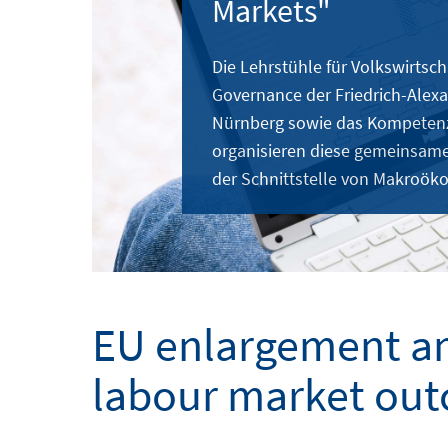
Markets"
Die Lehrstühle für Volkswirtsch
Governance der Friedrich-Alexa
Nürnberg sowie das Kompetenz
organisieren diese gemeinsam
der Schnittstelle von Makroök
EU enlargement an
labour market ou