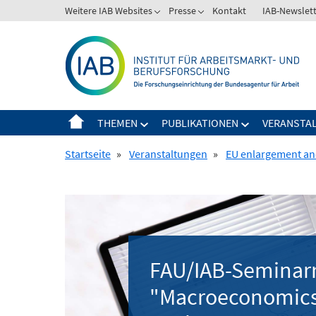
Springe
Weitere IAB Websites
Presse
Kontakt
IAB-Newslet
zum
Inhalt
THEMEN
PUBLIKATIONEN
VERANSTA
Startseite
»
Veranstaltungen
»
EU enlargement and
FAU/IAB-Seminar
"Macroeconomics