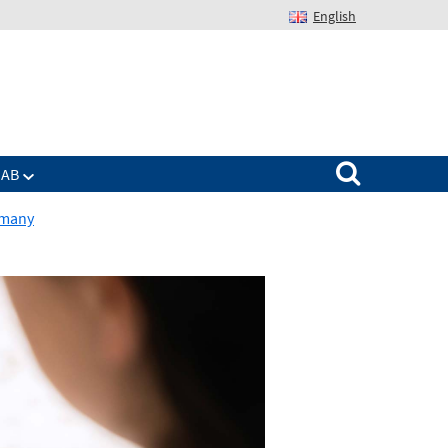
English
Suchen nach:
IAB
rmany