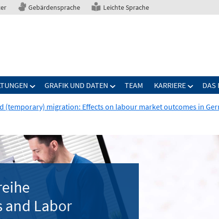
ter
Gebärdensprache
Leichte Sprache
LTUNGEN
GRAFIK UND DATEN
TEAM
KARRIERE
DAS 
 (temporary) migration: Effects on labour market outcomes in Ge
reihe
 and Labor