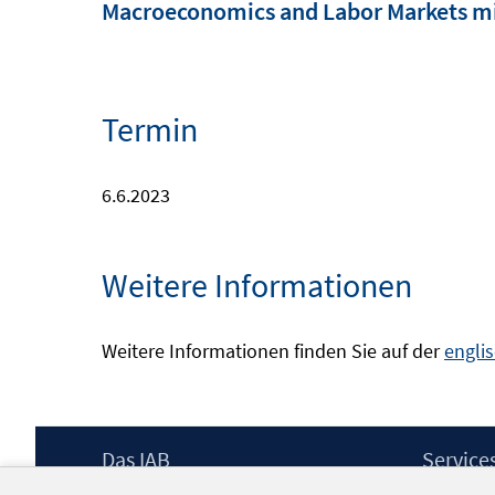
Macroeconomics and Labor Markets m
Termin
6.6.2023
Weitere Informationen
Weitere Informationen finden Sie auf der
engli
Footer
Das IAB
Service
Inhalt