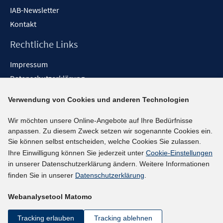
IAB-Newsletter
Kontakt
Rechtliche Links
Impressum
Datenschutzerklärung
Erklärung zur Barrierefreiheit
Verwendung von Cookies und anderen Technologien
Barrieren melden
Wir möchten unsere Online-Angebote auf Ihre Bedürfnisse
Social-Media-Kanäle
anpassen. Zu diesem Zweck setzen wir sogenannte Cookies ein.
Sie können selbst entscheiden, welche Cookies Sie zulassen.
BlueSky
Ihre Einwilligung können Sie jederzeit unter
Cookie-Einstellungen
YouTube
in unserer Datenschutzerklärung ändern. Weitere Informationen
LinkedIn
finden Sie in unserer
Datenschutzerklärung
.
XING
Webanalysetool Matomo
kununu
Netiquette
Tracking erlauben
Tracking ablehnen