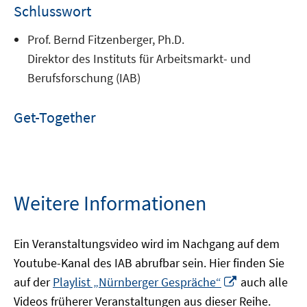
Schlusswort
Prof. Bernd Fitzenberger, Ph.D.
Direktor des Instituts für Arbeitsmarkt- und
Berufsforschung (IAB)
Get-Together
Weitere Informationen
Ein Veranstaltungsvideo wird im Nachgang auf dem
Youtube-Kanal des IAB abrufbar sein. Hier finden Sie
In
In
auf der
Playlist „Nürnberger Gespräche“
auch alle
neuem
neuem
Videos früherer Veranstaltungen aus dieser Reihe.