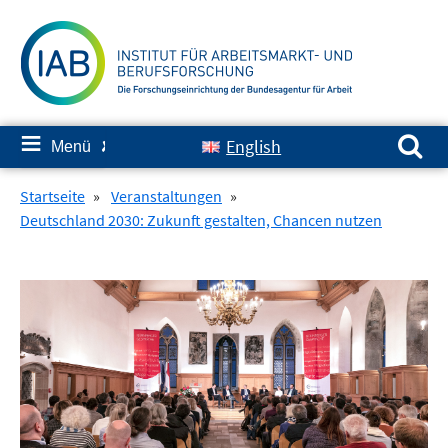
Springe
zum
Inhalt
Suchen nach:
≡
English
Menü
✘
Startseite
»
Veranstaltungen
»
Deutschland 2030: Zukunft gestalten, Chancen nutzen