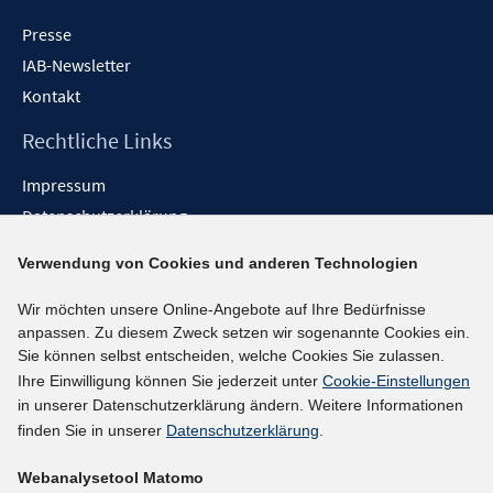
Presse
IAB-Newsletter
Kontakt
Rechtliche Links
Impressum
Datenschutzerklärung
Erklärung zur Barrierefreiheit
Verwendung von Cookies und anderen Technologien
Barrieren melden
Wir möchten unsere Online-Angebote auf Ihre Bedürfnisse
Social-Media-Kanäle
anpassen. Zu diesem Zweck setzen wir sogenannte Cookies ein.
Sie können selbst entscheiden, welche Cookies Sie zulassen.
BlueSky
Ihre Einwilligung können Sie jederzeit unter
Cookie-Einstellungen
YouTube
in unserer Datenschutzerklärung ändern. Weitere Informationen
LinkedIn
finden Sie in unserer
Datenschutzerklärung
.
XING
Webanalysetool Matomo
kununu