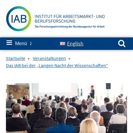
Springe
zum
Inhalt
Suchen nach:
≡
English
Menü
✘
Startseite
»
Veranstaltungen
»
Das IAB bei der „Langen Nacht der Wissenschaften“