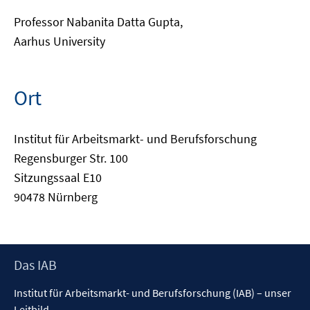
Professor Nabanita Datta Gupta,
Aarhus University
Ort
Institut für Arbeitsmarkt- und Berufsforschung
Regensburger Str. 100
Sitzungssaal E10
90478 Nürnberg
Footer
Das IAB
Inhalt
Institut für Arbeitsmarkt- und Berufsforschung (IAB) – unser
Leitbild