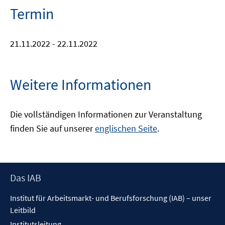
Termin
21.11.2022 - 22.11.2022
Weitere Informationen
Die vollständigen Informationen zur Veranstaltung
finden Sie auf unserer
englischen Seite
.
Footer
Das IAB
Inhalt
Institut für Arbeitsmarkt- und Berufsforschung (IAB) – unser
Leitbild
Institutsleitung