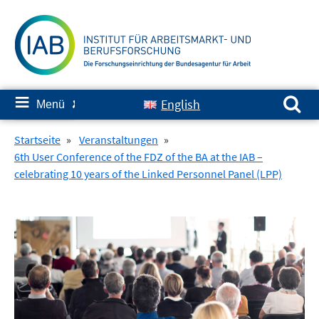
Springe
zum
Inhalt
Suchen nach:
≡
English
Menü
✘
Startseite
»
Veranstaltungen
»
6th User Conference of the FDZ of the BA at the IAB –
celebrating 10 years of the Linked Personnel Panel (LPP)