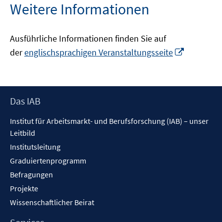
Weitere Informationen
Ausführliche Informationen finden Sie auf
In
der
englischsprachigen Veranstaltungsseite
neuem
Fenster
öffnen
Footer
Das IAB
Inhalt
Institut für Arbeitsmarkt- und Berufsforschung (IAB) – unser
Leitbild
Institutsleitung
Graduiertenprogramm
Befragungen
Projekte
Wissenschaftlicher Beirat