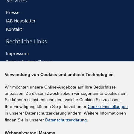
Services
Presse
IAB-Newsletter
Kontakt
Rechtliche Links
Impressum
Datenschutzerklärung
Erklärung zur Barrierefreiheit
Verwendung von Cookies und anderen Technologien
Barrieren melden
Wir möchten unsere Online-Angebote auf Ihre Bedürfnisse
Social-Media-Kanäle
anpassen. Zu diesem Zweck setzen wir sogenannte Cookies ein.
Sie können selbst entscheiden, welche Cookies Sie zulassen.
BlueSky
Ihre Einwilligung können Sie jederzeit unter
Cookie-Einstellungen
YouTube
in unserer Datenschutzerklärung ändern. Weitere Informationen
LinkedIn
finden Sie in unserer
Datenschutzerklärung
.
XING
Webanalysetool Matomo