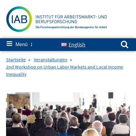
Springe
zum
Inhalt
Suchen nach:
≡
English
Menü
✘
Startseite
»
Veranstaltungen
»
2nd Workshop on Urban Labor Markets and Local Income
Inequality