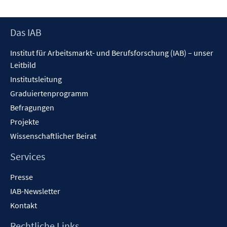
Footer
Das IAB
Inhalt
Institut für Arbeitsmarkt- und Berufsforschung (IAB) – unser
Leitbild
Institutsleitung
Graduiertenprogramm
Befragungen
Projekte
Wissenschaftlicher Beirat
Services
Presse
IAB-Newsletter
Kontakt
Rechtliche Links