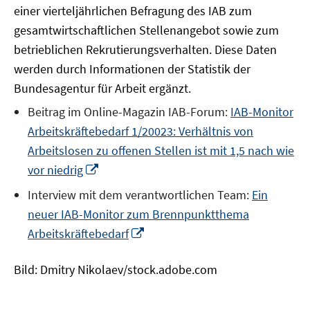
einer vierteljährlichen Befragung des IAB zum
gesamtwirtschaftlichen Stellenangebot sowie zum
betrieblichen Rekrutierungsverhalten. Diese Daten
werden durch Informationen der Statistik der
Bundesagentur für Arbeit ergänzt.
Beitrag im Online-Magazin IAB-Forum:
IAB-Monitor
Arbeitskräftebedarf 1/20023: Verhältnis von
Arbeitslosen zu offenen Stellen ist mit 1,5 nach wie
In
vor niedrig
neuem
Interview mit dem verantwortlichen Team:
Ein
Fenster
neuer IAB-Monitor zum Brennpunktthema
öffnen
In
Arbeitskräftebedarf
neuem
Fenster
Bild: Dmitry Nikolaev/stock.adobe.com
öffnen