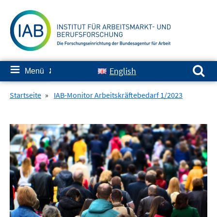
Springe
zum
Inhalt
Suchen nach:
≡
English
Menü
✘
Startseite
»
IAB-Monitor Arbeitskräftebedarf 1/2023